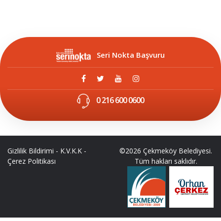
Seri Nokta Başvuru
0 216 600 0600
Gizlilik Bildirimi
-
K.V.K.K
-
©2026 Çekmeköy Belediyesi.
Çerez Politikası
Tüm hakları saklıdır.