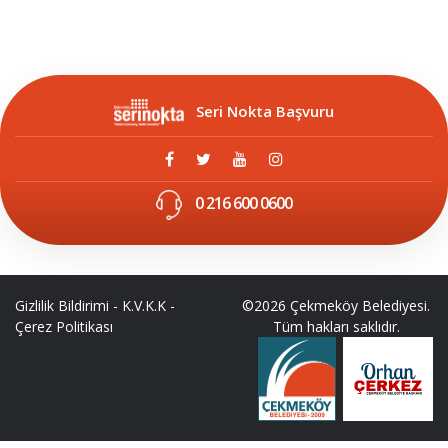
Seri Nokta Başvuru
0 216 600 0600
Gizlilik Bildirimi
-
K.V.K.K
-
©2026 Çekmeköy Belediyesi.
Çerez Politikası
Tüm hakları saklıdır.