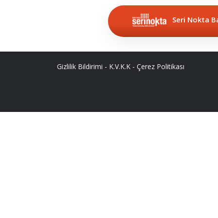
Seri Nokta B
Gizlilik Bildirimi
-
K.V.K.K
-
Çerez Politikası