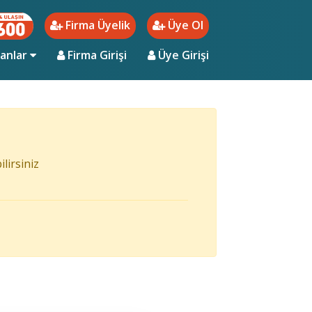
Firma Üyelik
Üye Ol
ent)
lanlar
Firma Girişi
Üye Girişi
lirsiniz