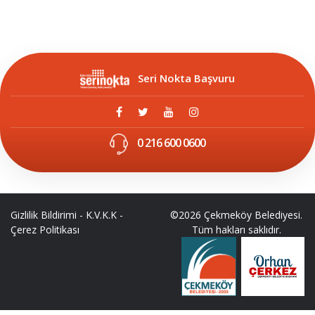
Seri Nokta Başvuru
0 216 600 0600
Gizlilik Bildirimi
-
K.V.K.K
-
©2026 Çekmeköy Belediyesi.
Çerez Politikası
Tüm hakları saklıdır.