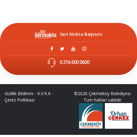
Seri Nokta Başvuru
0 216 600 0600
Gizlilik Bildirimi
-
K.V.K.K
-
©2026 Çekmeköy Belediyesi.
Çerez Politikası
Tüm hakları saklıdır.