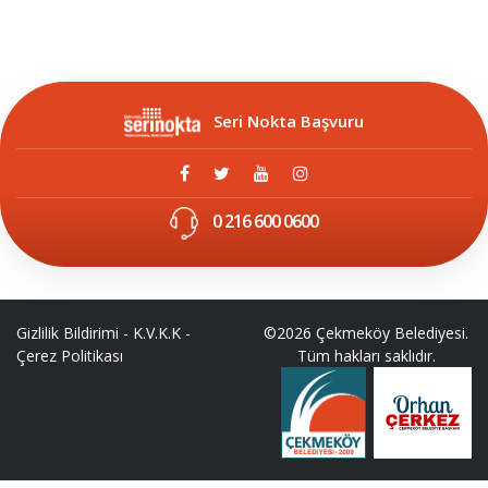
Seri Nokta Başvuru
0 216 600 0600
Gizlilik Bildirimi
-
K.V.K.K
-
©2026 Çekmeköy Belediyesi.
Çerez Politikası
Tüm hakları saklıdır.