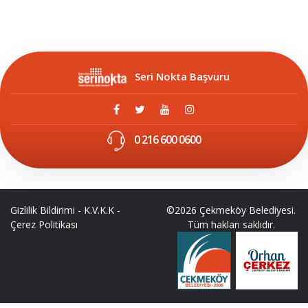
Seri Nokta Başvuru
0 216 600 0600
Gizlilik Bildirimi
-
K.V.K.K
-
©2026 Çekmeköy Belediyesi.
Çerez Politikası
Tüm hakları saklıdır.