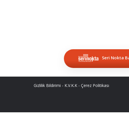
Seri Nokta B
Gizlilik Bildirimi
-
K.V.K.K
-
Çerez Politikası